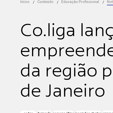
Início
Conteúdo
Educação Profissional
Not
Co.liga lan
empreended
da região p
de Janeiro