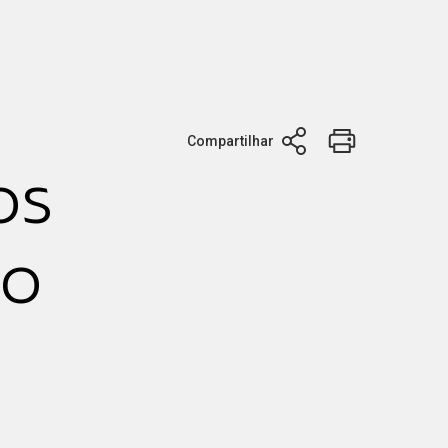
Compartilhar
os
io