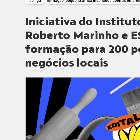
co.liga
formação
pequena áfrica
inscrições abertas
empree
Iniciativa do Institu
Roberto Marinho e E
formação para 200 pe
negócios locais