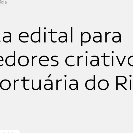
ícia
ça edital para
ores criativ
ortuária do R