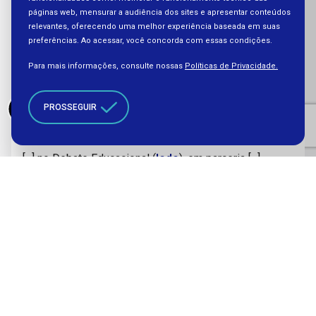
páginas web, mensurar a audiência dos sites e apresentar conteúdos
relevantes, oferecendo uma melhor experiência baseada em suas
preferências. Ao acessar, você concorda com essas condições.
Para mais informações, consulte nossas
Políticas de Privacidade.
PROSSEGUIR
Educação Básica
QEdu Juventudes e Trabalho
[...] no Debate Educacional (
Iede
), em parceria [...]
Educação Básica
FRM e Futura realizam IX Fórum de Reitores