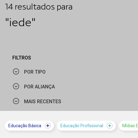
14
resultados
para
"iede"
FILTROS
POR TIPO
POR ALIANÇA
NOTÍCIA
MAIS RECENTES
FUNDAÇÃO DE AMPARO À PESQUISA DO ESTADO DE SÃO
PUBLICAÇÃO
PAULO
VÍDEO
MAIS VISTOS
FUNDAÇÃO ITAÚ
Educação Básica
Educação Profissional
Mídias 
MAIS RECENTES