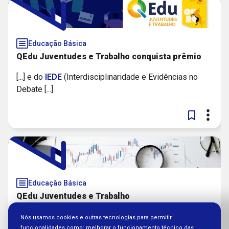
Educação Básica
QEdu Juventudes e Trabalho conquista prêmio
[...] e do
IEDE
(Interdisciplinaridade e Evidências no
Debate [...]
Educação Básica
QEdu Juventudes e Trabalho
[...] A Fundação Roberto Marinho e o
IEDE
[...]
Nós usamos cookies e outras tecnologias para permitir
funcionalidades como: melhorar o funcionamento técnico das