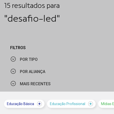
15
resultados
para
"desafio-led"
FILTROS
POR TIPO
POR ALIANÇA
NOTÍCIA
MAIS RECENTES
ORGANIZAÇÃO DOS ESTADOS IBERO-AMERICANOS
UNICEF
MAIS VISTOS
Educação Básica
Educação Profissional
Mídias 
GLOBO
MAIS RECENTES