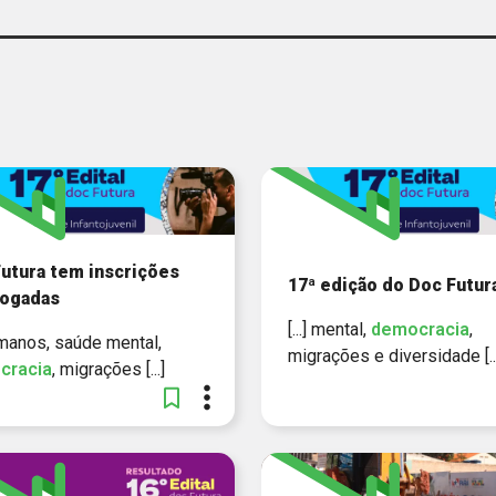
PESQUIS
NOTÍCIA
SOLUÇÃO
TRILHA
VÍDEO
utura tem inscrições
17ª edição do Doc Futur
rogadas
[...] mental,
democracia
,
humanos, saúde mental,
migrações e diversidade [..
cracia
, migrações [...]