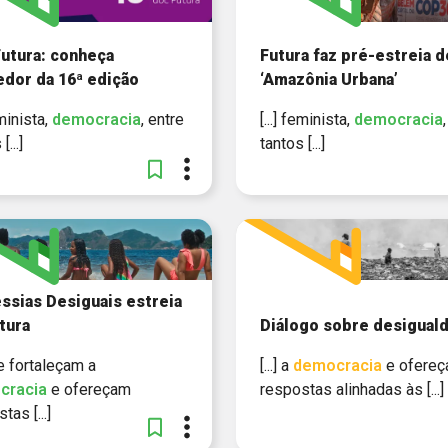
utura: conheça
Futura faz pré-estreia d
dor da 16ª edição
‘Amazônia Urbana’
eminista,
democracia
, entre
[...] feminista,
democracia
[...]
tantos [...]
ssias Desiguais estreia
tura
Diálogo sobre desigual
que fortaleçam a
[...] a
democracia
e ofere
cracia
e ofereçam
respostas alinhadas às [...]
tas [...]