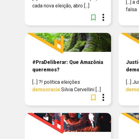
[...] 
cada nova eleição, abro [...]
fals
#PraDeliberar: Que Amazônia
Justi
queremos?
democ
[...] ?! política eleições
[...] 
democracia
Silvia Cervellini [...]
demo