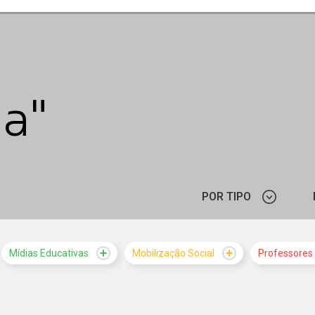
a"
POR TIPO
ARTIGO
Mídias Educativas
Mobilização Social
Professores
ORGANI
PROGRAMAÇÃO
MATERIAL PEDAGÓGICO
FUN