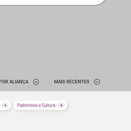
POR ALIANÇA
MAIS RECENTES
SESI-SP
MAIS VISTOS
Patrimônio e Cultura
ZAÇÃO DOS ESTADOS
MAIS RECENTES
IBERO-AMERICANOS
DAÇÃO DE AMPARO À