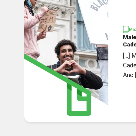
Míd
Male
Cad
[...]
Cade
Ano [.