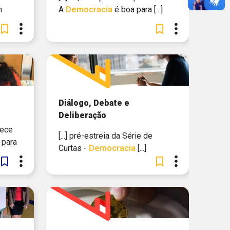
m
A
Democracia
é boa para [...]
Diálogo, Debate e
Deliberação
ece
[...] pré-estreia da Série de
 para
Curtas -
Democracia
[...]