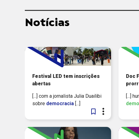
Notícias
Festival LED tem inscrições
Doc F
abertas
pror
[...] com a jornalista Julia Duailibi
[...] 
sobre
democracia
[...]
demo