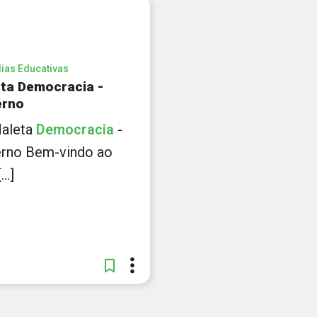
ias Educativas
ta Democracia -
erno
 Maleta
Democracia
-
rno Bem-vindo ao
..]