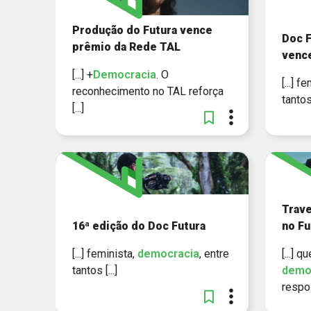
Produção do Futura vence
Doc F
prêmio da Rede TAL
vence
[...] +
Democracia
. O
[...] f
reconhecimento no TAL reforça
tantos 
[...]
Trave
16ª edição do Doc Futura
no Fu
[...] feminista,
democracia
, entre
[...] 
tantos [...]
demo
respos