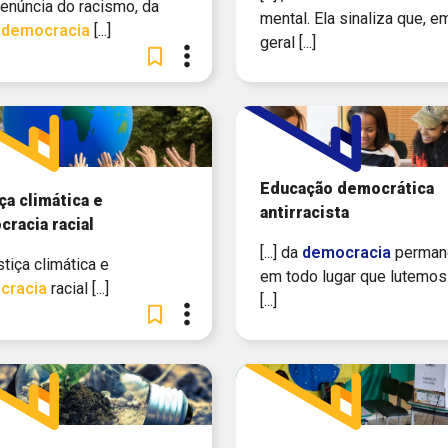
a denúncia do racismo, da
mental. Ela sinaliza que, e
a
democracia
[...]
geral [...]
Educação democrática
ça climática e
antirracista
racia racial
[...] da
democracia
perman
Justiça climática e
em todo lugar que lutemos
cracia
racial [...]
[...]