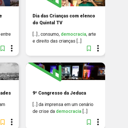
e
Dia das Crianças com elenco
do Quintal TV
, entre
[...] , consumo,
democracia
, arte
e direito das crianças [...]
dades
9º Congresso da Jeduca
çam
[...] da imprensa em um cenário
de crise da
democracia
[...]