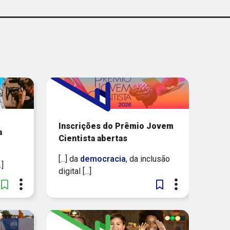
A DO ESTADO DE SÃO
PAULO
CHILDHOOD BRASIL
FUNDAÇÃO ITAÚ
UNICEF
VALE
Inscrições do Prêmio Jovem
a
Cientista abertas
GLOBO
[...] da
democracia
, da inclusão
.]
digital [...]