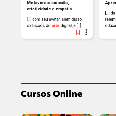
Metaverso: conexão,
Apre
criatividade e empatia
[...] d
[...] com seu avatar; além disso,
(elem
exibições de
arte
digital já [...]
educaç
Cursos Online