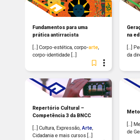
Fundamentos para uma
Geraç
prática antirracista
na e
[...] Corpo-estética, corpo-
arte
,
[...]
corpo-identidade [...]
da di
Repertório Cultural –
Metod
Competência 3 da BNCC
[...] 
[...] Cultura, Expressão,
Arte
,
de Gera
Cidadania e mais cursos [...]