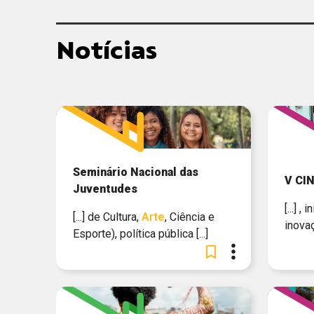
Notícias
Seminário Nacional das
V CI
Juventudes
[...] ,
[...] de Cultura,
Arte
, Ciência e
inovaçã
Esporte), política pública [...]