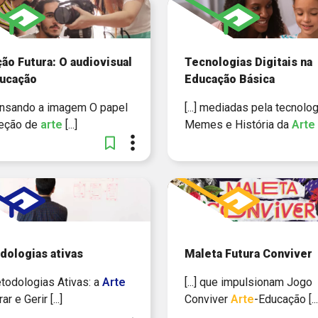
ão Futura: O audiovisual
Tecnologias Digitais na
ducação
Educação Básica
 Pensando a imagem O papel
[...] mediadas pela tecnolog
reção de
arte
[...]
Memes e História da
Arte
ologias ativas
Maleta Futura Conviver
Metodologias Ativas: a
Arte
[...] que impulsionam Jogo
r e Gerir [...]
Conviver
Arte
-Educação [...