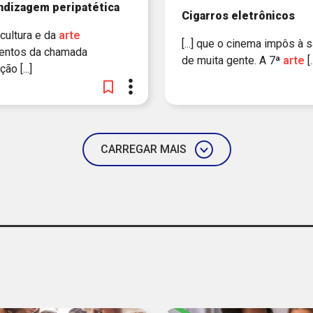
ndizagem peripatética
Cigarros eletrônicos
a cultura e da
arte
[...] que o cinema impôs à 
entos da chamada
de muita gente. A 7ª
arte
[.
ão [...]
CARREGAR MAIS