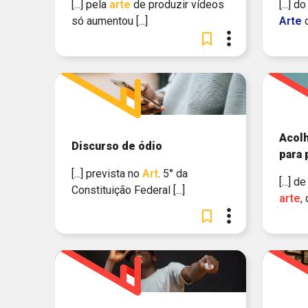
[...] pela
arte
de produzir vídeos
[...]
só aumentou [...]
Arte
d
Acol
Discurso de ódio
para
[...] prevista no
Art
. 5° da
[...] 
Constituição Federal [...]
arte
,