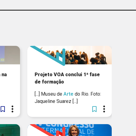
IBERO-AMERICANOS
DAÇÃO DE AMPARO À
A DO ESTADO DE SÃO
PAULO
CHILDHOOD BRASIL
FUNDAÇÃO ITAÚ
UNICEF
 na
Projeto VOA conclui 1ª fase
de formação
VALE
[...] Museu de
Arte
do Rio. Foto:
GLOBO
Jaqueline Suarez [...]
SI NACIONAL / SENAI
NACIONAL