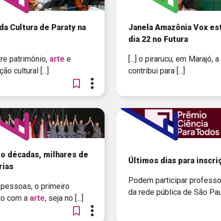
da Cultura de Paraty na
Janela Amazônia Vox es
dia 22 no Futura
entre patrimônio,
arte
e
[...] o pirarucu; em Marajó, a
ão cultural [...]
contribui para [...]
o décadas, milhares de
Últimos dias para inscri
rias
Podem participar profess
de pessoas, o primeiro
da rede pública de São Pa
to com a
arte
, seja no [...]