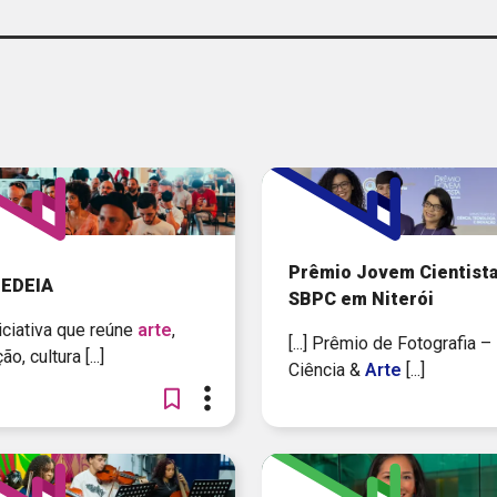
LANDPAGE
FUN
PESQUIS
MATERIAL PEDAGÓGICO
NOTÍCIA
PODCAST
SOLUÇÃO
Prêmio Jovem Cientista
NEDEIA
SBPC em Niterói
TRILHA
 iniciativa que reúne
arte
,
[...] Prêmio de Fotografia –
o, cultura [...]
VÍDEO
Ciência &
Arte
[...]
SE