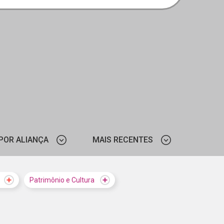
POR ALIANÇA
MAIS RECENTES
SESI-SP
MAIS VISTOS
Patrimônio e Cultura
UNDAÇÃO BRADESCO
MAIS RECENTES
ZAÇÃO DOS ESTADOS