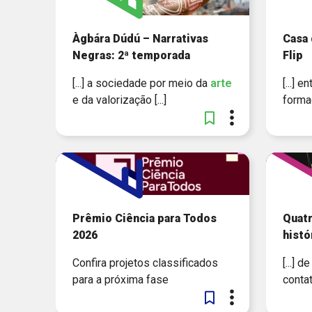
Àgbára Dúdú – Narrativas
Casa 
Negras: 2ª temporada
Flip
[...] a sociedade por meio da
arte
[...] 
e da valorização [...]
formaç
Prêmio Ciência para Todos
Quatr
2026
histó
Confira projetos classificados
[...] 
para a próxima fase
conta