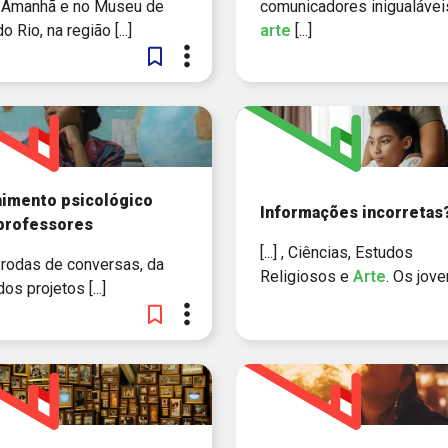
 do Amanhã e no Museu de
comunicadores inigualávei
o Rio, na região [...]
arte
[...]
himento psicológico
Informações incorretas
 professores
[...] , Ciências, Estudos
de rodas de conversas, da
Religiosos e
Arte
. Os joven
 dos projetos [...]