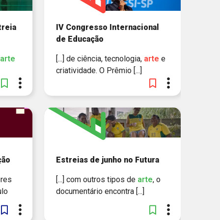
treia
IV Congresso Internacional
de Educação
arte
[...] de ciência, tecnologia,
arte
e
criatividade. O Prêmio [...]
ção
Estreias de junho no Futura
ores
[...] com outros tipos de
arte
, o
ulo
documentário encontra [...]