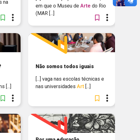
s na
em que o Museu de
Arte
do Rio
(MAR [...]
?
Não somos todos iguais
[...] vaga nas escolas técnicas e
s [...]
nas universidades
Art
[...]
Por uma educação